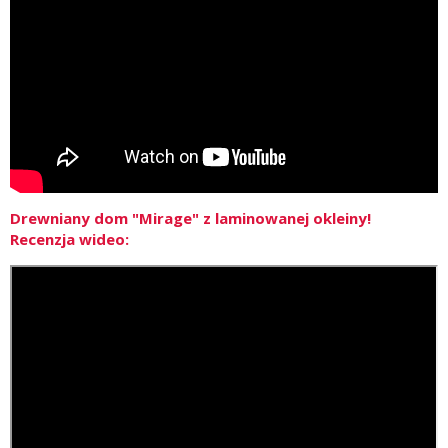
Drewniany dom "Mirage" z laminowanej okleiny!
Recenzja wideo: