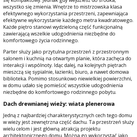
się kompaktowy. Jednak gdy wejdziesz do środka,
wszystko się zmienia. Wnętrze to mistrzowska klasa
efektywnego wykorzystania przestrzeni, zapewniająca
efektywne wykorzystanie każdego metra kwadratowego.
Każde piętro stanowi wydzieloną część funkcjonalną
zawierającą wszelkie udogodnienia niezbędne do
komfortowego życia rodzinnego.
Parter służy jako przytulna przestrzeń z przestronnym
salonem i kuchnią na otwartym planie, która zachęca do
interakcji i wspólnoty. Idąc dalej, na kolejnych piętrach
mieszczą się sypialnie, łazienki, biuro, a nawet domowa
biblioteka. Pomimo stosunkowo niewielkiej powierzchni,
w domu udało się pomieścić wszystkie udogodnienia
niezbędne do komfortowego rodzinnego pobytu.
Dach drewnianej wieży: wiata plenerowa
Jedną z najbardziej charakterystycznych cech tego domu
w wieży jest zewnętrzna część dachu. Ta przestrzeń służy
wielu celom i jest główną atrakcją projektu
architektonicznego domu. Można go wykorzystać jako