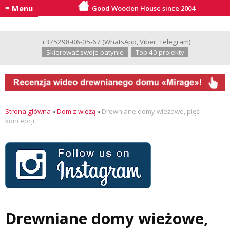
≡ Menu
Good Wooden House since 2004
+375298-06-05-67
(
WhatsApp
,
Viber
,
Telegram
)
Skierować swoje patynie
Top 40 projekty
Strona główna
»
Dom z wieżą
»
Drewniane domy wieżowe, pięć
koncepcji
Drewniane domy wieżowe,