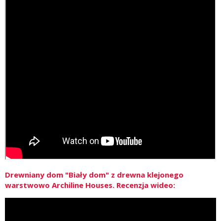
Drewniany dom "Biały dom" z drewna klejonego
warstwowo Archiline Houses. Recenzja wideo: