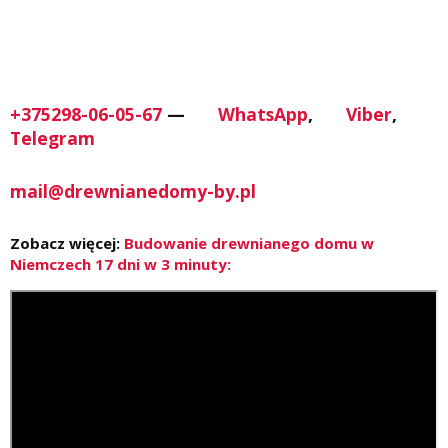
+375298-06-05-67
—
WhatsApp
,
Viber
,
Telegram
mail@drewnianedomy-by.pl
Zobacz więcej:
Budowanie drewnianego domu w
Niemczech 17 dni w 3 minuty: