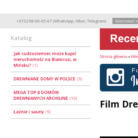
Good Wooden House since 2004
+375298-06-05-67
(
WhatsApp
,
Viber
,
Telegram
)
Skierować s
Katalog
Jak cudzoziemiec może kupić
Strona główna
»
Fil
nieruchomość na Białorusi, w
Mińsku?
1
DREWNIANE DOMY W POLSCE
9
MEGA TOP 8 DOMÓW
DREWNIANYCH ARCHILINE
10
Film Dr
Łaźnie i sauny
9