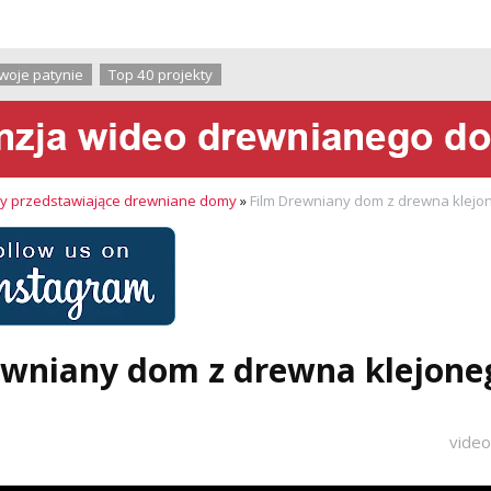
O firmie
woje patynie
Top 40 projekty
my przedstawiające drewniane domy
»
Film Drewniany dom z drewna klejon
ewniany dom z drewna klejoneg
vide