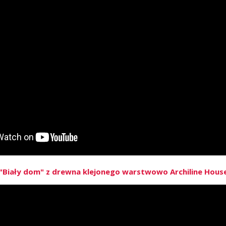
Biały dom" z drewna klejonego warstwowo Archiline House