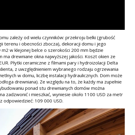
u zależy od wielu czynników: przekroju belki (grubość
i terenu i obecności zbocza), dekoracji domu i jego
99 m2 w klejonej belce o szerokości 200 mm będzie
 ma drewniane okna najwyższej jakości. Koszt okien ze
. Płytki ceramiczne z filmami pary i hydroizolacji Delta
klienta, z uwzględnieniem wybranego rodzaju ogrzewania
ietlnych w domu, liczbę instalacji hydraulicznych. Dom może
podłoga drewniana). Ze względu na to, że każdy ma zupełnie
 Po wybudowaniu ponad stu drewnianych domów można
a zadzwonić i mieszkać, wyniesie około 1100 USD za metr
sz odpowiedzieć: 109 000 USD.