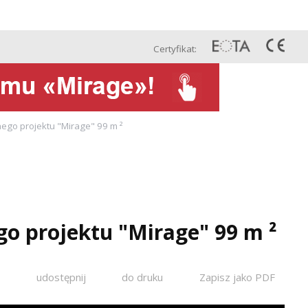
Pol
Projekty
Kontakt
Сertyfikat:
ego projektu "Mirage" 99 m ²
o projektu "Mirage" 99 m ²
o
udostępnij
do druku
Zapisz jako PDF