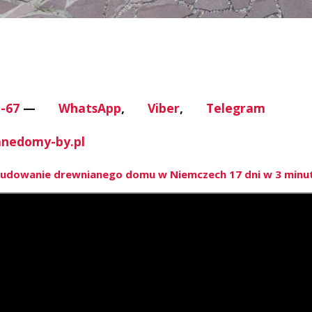
-67
—
WhatsApp
,
Viber
,
Telegram
nedomy-by.pl
udowanie drewnianego domu w Niemczech 17 dni w 3 minu