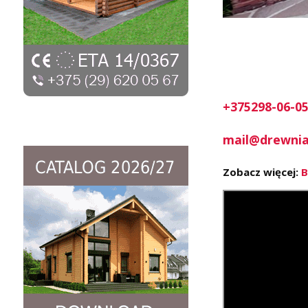
+375298-06-05
mail@drewnia
Zobacz więcej:
B