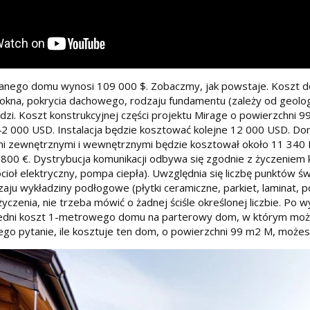
nego domu wynosi 109 000 $. Zobaczmy, jak powstaje. Koszt dom
u okna, pokrycia dachowego, rodzaju fundamentu (zależy od geologi
dzi. Koszt konstrukcyjnej części projektu Mirage o powierzchni 
2 000 USD. Instalacja będzie kosztować kolejne 12 000 USD. Dom
mi zewnętrznymi i wewnętrznymi będzie kosztował około 11 340 EUR
800 €. Dystrybucja komunikacji odbywa się zgodnie z życzeniem 
cioł elektryczny, pompa ciepła). Uwzględnia się liczbę punktów św
aju wykładziny podłogowe (płytki ceramiczne, parkiet, laminat, 
życzenia, nie trzeba mówić o żadnej ściśle określonej liczbie.
redni koszt 1-metrowego domu na parterowy dom, w którym możn
ego pytanie, ile kosztuje ten dom, o powierzchni 99 m2 M, może