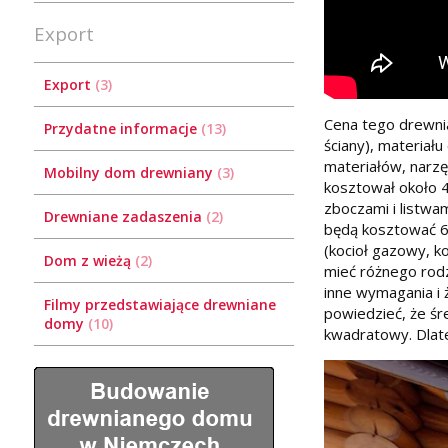
Export
Export
3
Cena tego drewnia
Przydatne informacje
13
ściany), materiał
materiałów, narzę
Mobilny dom drewniany
3
kosztował około 4
zboczami i listwa
Drewniane zadaszenia
2
będą kosztować 6
(kocioł gazowy, ko
Dom z wieżą
2
mieć różnego rodz
inne wymagania i 
Filmy przedstawiające drewniane
powiedzieć, że ś
domy
10
kwadratowy. Dlat