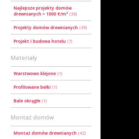
Najlepsze projekty domów
drewnianych ≈ 1000 €/m²
38
Projekty domów drewnianych
49
Projekt i budowa hotelu
7
Materiały
Warstwowo klejone
1
Profilowane belki
1
Bale okrągłe
1
Montaż domów
Montaż domów drewnianych
42