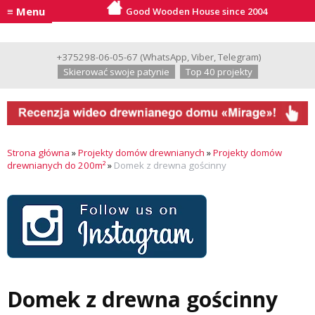
≡ Menu
Good Wooden House since 2004
+375298-06-05-67
(
WhatsApp
,
Viber
,
Telegram
)
Skierować swoje patynie
Top 40 projekty
Strona główna
»
Projekty domów drewnianych
»
Projekty domów
drewnianych do 200m²
»
Domek z drewna gościnny
Domek z drewna gościnny