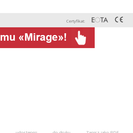
Pol
Projekty
Kontakt
Сertyfikat:
o
udostępnij
do druku
Zapisz jako PDF