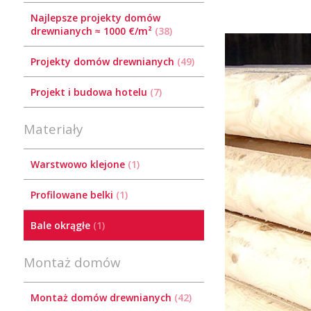
Najlepsze projekty domów
drewnianych ≈ 1000 €/m²
38
Projekty domów drewnianych
49
Projekt i budowa hotelu
7
Materiały
Warstwowo klejone
1
Profilowane belki
1
Bale okrągłe
1
Montaż domów
Montaż domów drewnianych
42