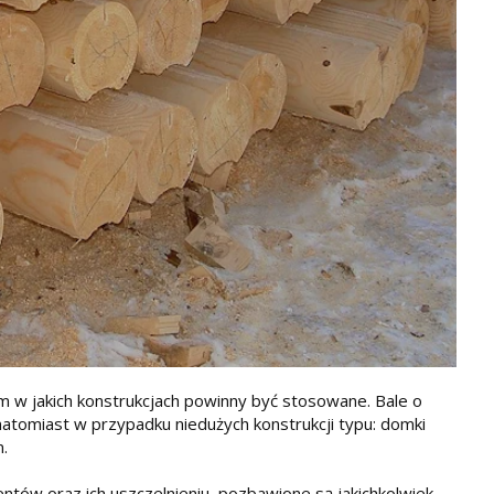
ym w jakich konstrukcjach powinny być stosowane. Bale o
atomiast w przypadku niedużych konstrukcji typu: domki
m.
tów oraz ich uszczelnieniu, pozbawione są jakichkolwiek