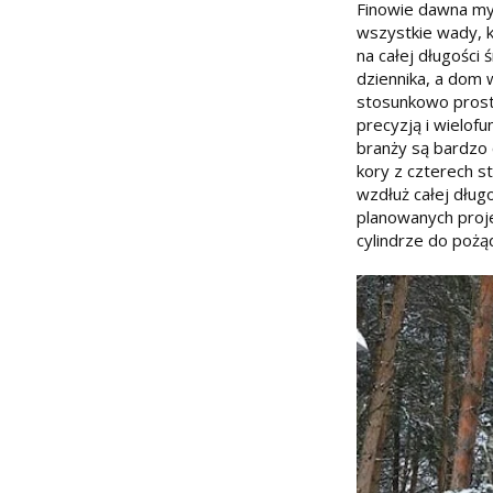
Finowie dawna myś
wszystkie wady, k
na całej długości
dziennika, a dom 
stosunkowo prosta
precyzją i wielof
branży są bardzo 
kory z czterech s
wzdłuż całej dług
planowanych proj
cylindrze do pożą