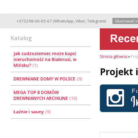
Good Wooden House since 2004
+375298-06-05-67
(
WhatsApp
,
Viber
,
Telegram
)
Skierować s
Katalog
Jak cudzoziemiec może kupić
Strona główna
»
Pro
nieruchomość na Białorusi, w
Mińsku?
1
Projekt 
DREWNIANE DOMY W POLSCE
9
MEGA TOP 8 DOMÓW
DREWNIANYCH ARCHILINE
10
Łaźnie i sauny
9