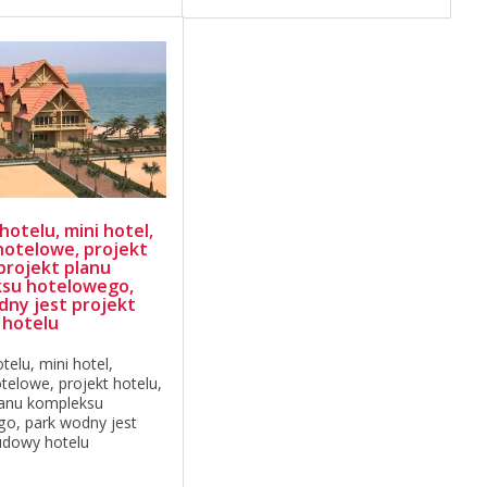
hotelu, mini hotel,
hotelowe, projekt
projekt planu
su hotelowego,
dny jest projekt
 hotelu
telu, mini hotel,
telowe, projekt hotelu,
lanu kompleksu
o, park wodny jest
udowy hotelu
wo aktywnie rozwija. Ci,
 wspierają, są