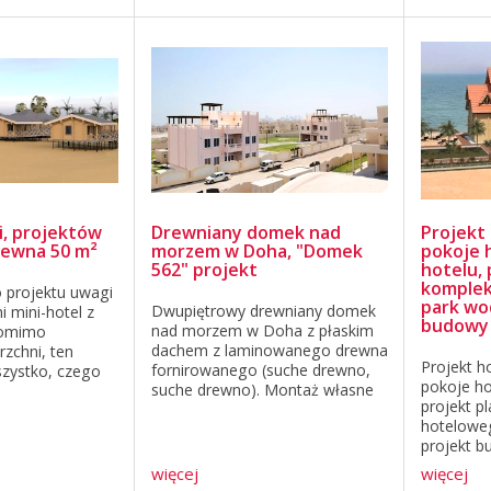
którzy preferują
ek, ...
i, projektów
Drewniany domek nad
Projekt 
rewna 50 m²
morzem w Doha, "Domek
pokoje 
562" projekt
hotelu, 
komplek
 projektu uwagi
park wo
Dwupiętrowy drewniany domek
ni mini-hotel z
budowy
nad morzem w Doha z płaskim
 Pomimo
dachem z laminowanego drewna
rzchni, ten
Projekt ho
fornirowanego (suche drewno,
zystko, czego
pokoje ho
suche drewno). Montaż własne
godnego i
projekt p
zespoły. Sprzedam drewniany
zania wolnego
hoteloweg
domek w dobrej cenie. "Domek
 na 50 metrach
projekt b
562" projekt Drewno jest
jdują ...
Hotelarst
wyjątkowym materiałem ...
więcej
więcej
którzy go