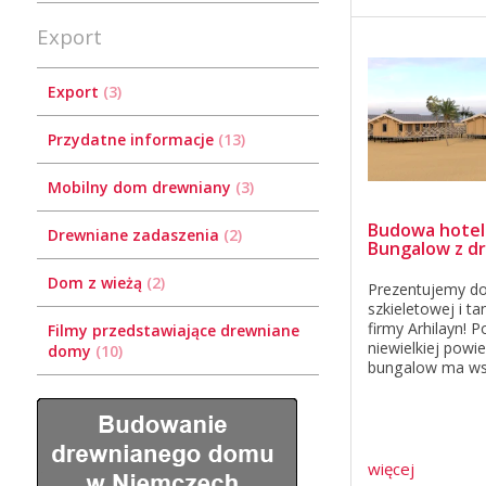
częściej ludzie, 
Export
aktywny wypoczyn
Export
3
Przydatne informacje
13
Mobilny dom drewniany
3
Budowa hotel
Drewniane zadaszenia
2
Bungalow z d
Dom z wieżą
2
Prezentujemy do
szkieletowej i ta
firmy Arhilayn!
Filmy przedstawiające drewniane
niewielkiej powie
domy
10
bungalow ma ws
potrzeba do wy
wygodnego spęd
czasu. Tak więc,
kwadratowych zna
więcej