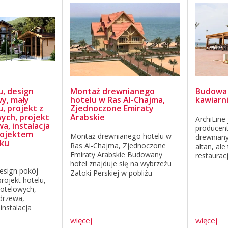
u, design
Montaż drewnianego
Budowa
y, mały
hotelu w Ras Al-Chajma,
kawiarni
, projekt z
Zjednoczone Emiraty
ych, projekt
Arabskie
ArchiLine
a, instalacja
producent
rojektem
Montaż drewnianego hotelu w
drewniany
dku
Ras Al-Chajma, Zjednoczone
altan, ale
Emiraty Arabskie Budowany
restauracj
hotel znajduje się na wybrzeżu
europejs
design pokój
Zatoki Perskiej w pobliżu
restauracj
rojekt hotelu,
tematycznego akwaparku z
na Białoru
hotelowych,
Dubaju. Na zdjęciu jest
krajach. T
 drzewa,
przedstawiony pierwszy
instalacja
drewniany hotel z hotelowej
ektem hotel w
sieci, ...
więcej
więcej
skim Coraz