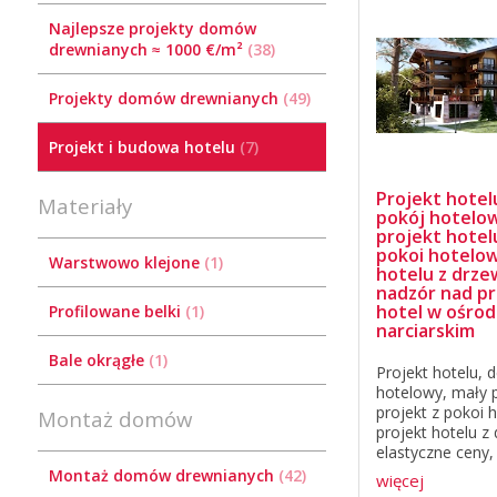
Najlepsze projekty domów
drewnianych ≈ 1000 €/m²
38
Projekty domów drewnianych
49
Projekt i budowa hotelu
7
Projekt hotel
Materiały
pokój hotelow
projekt hotelu
pokoi hotelow
Warstwowo klejone
1
hotelu z drzew
nadzór nad p
hotel w ośro
Profilowane belki
1
narciarskim
Bale okrągłe
1
Projekt hotelu, 
hotelowy, mały p
projekt z pokoi 
Montaż domów
projekt hotelu z
elastyczne ceny, 
nadzór nad proj
Montaż domów drewnianych
42
więcej
ośrodku narciar