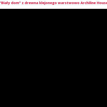
Biały dom" z drewna klejonego warstwowo Archiline House