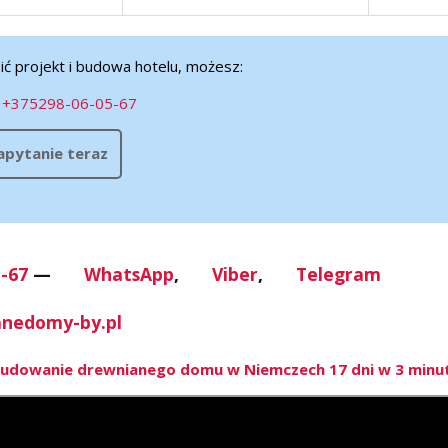
zainteres
drzewa. Ma
pić projekt i budowa hotelu, możesz:
:
+375298-06-05-67
zapytanie teraz
-67
—
WhatsApp
,
Viber
,
Telegram
nedomy-by.pl
udowanie drewnianego domu w Niemczech 17 dni w 3 minu