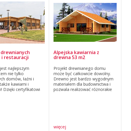
 drewnianych
Alpejska kawiarnia z
 i restauracji
drewna 53 m2
 jest najlepszym
Projekt drewnianego domu
em nie tylko
może być całkowicie dowolny.
ch domów, łaźni i
Drewno jest bardzo wygodnym
 także kawiarni i
materiałem dla budownictwa i
i! Dzięki certyfikatowi
pozwala realizować różnorakie
kiemu budujemy domy,
pomysły. Wszędzie w świecie są
e i kawiarnie nie tylko
popularne nowoczesne i
si, ale także w innych
tradycyjne restauracje, karczmy,
en dom ...
kawiarnie wybudowane ...
więcej