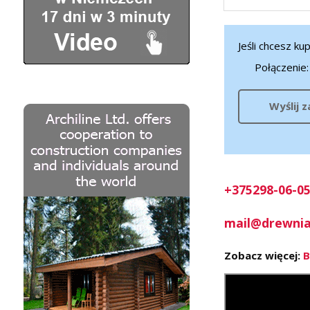
Jeśli chcesz ku
Połączenie
Wyślij 
+375298-06-05
mail@drewnia
Zobacz więcej:
B