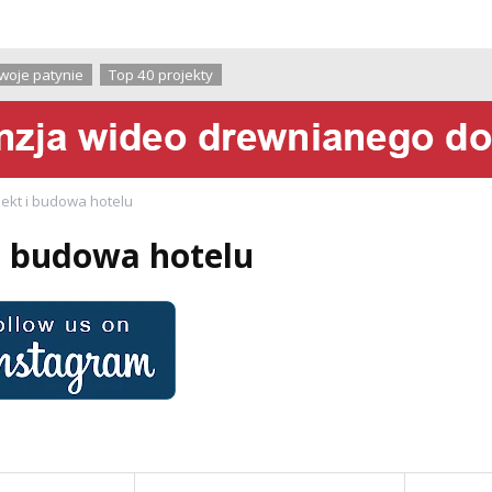
O firmie
woje patynie
Top 40 projekty
jekt i budowa hotelu
i budowa hotelu