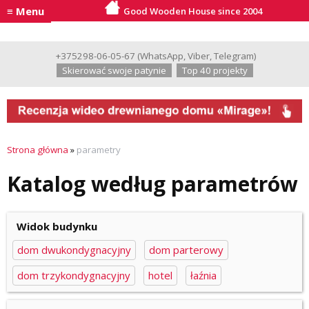
≡ Menu
Good Wooden House since 2004
+375298-06-05-67
(
WhatsApp
,
Viber
,
Telegram
)
Skierować swoje patynie
Top 40 projekty
Strona główna
»
parametry
Katalog według parametrów
Widok budynku
dom dwukondygnacyjny
dom parterowy
dom trzykondygnacyjny
hotel
łaźnia