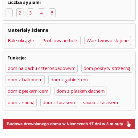
Liczba sypialni
1
2
3
4
5
Materiały ścienne
Bale okrągłe
Profilowane belki
Warstwowo klejone
Funkcje:
dom na dachu czterospadowym
dom pokryty strzechą
dom z balkonem
dom z gabinetem
dom z piekarnikiem
dom z płaskim dachem
dom z sauną
dom z tarasem
sauna z tarasem