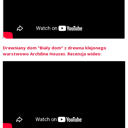
Drewniany dom "Biały dom" z drewna klejonego
warstwowo Archiline Houses. Recenzja wideo: