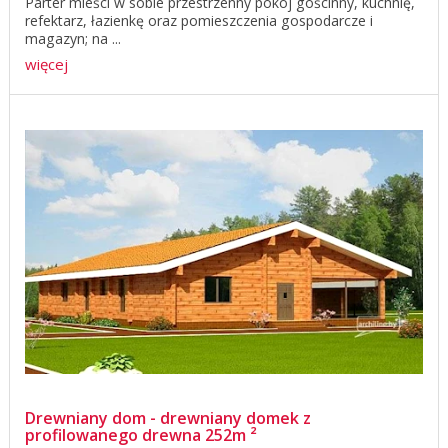
Parter mieści w sobie przestrzenny pokój gościnny, kuchnię,
refektarz, łazienkę oraz pomieszczenia gospodarcze i
magazyn; na ...
więcej
Drewniany dom - drewniany domek z
profilowanego drewna 252m ²