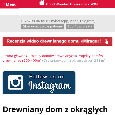
≡ Menu
Good Wooden House since 2004
+375298-06-05-67
(
WhatsApp
,
Viber
,
Telegram
)
Skierować swoje patynie
Top 40 projekty
Strona główna
»
Projekty domów drewnianych
»
Projekty domów
drewnianych 200-400m²
»
Drewniany dom z okrągłych bali 211 m³
Drewniany dom z okrągłych