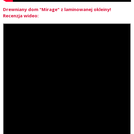
Drewniany dom "Mirage" z laminowanej okleiny!
Recenzja wideo: