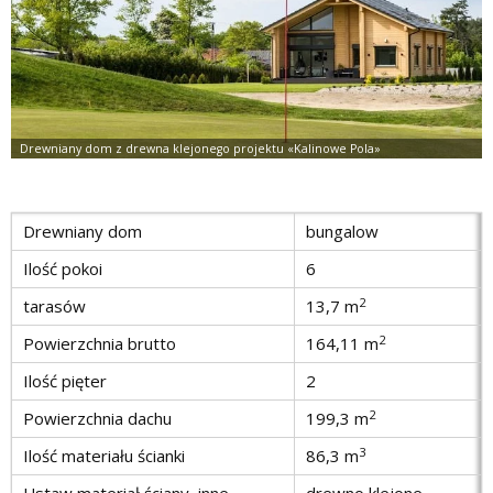
Drewniany dom
bungalow
Ilość pokoi
6
2
tarasów
13,7 m
2
Powierzchnia brutto
164,11 m
Ilość pięter
2
2
Powierzchnia dachu
199,3 m
3
Ilość materiału ścianki
86,3 m