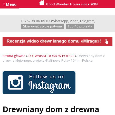
≡ Menu
Good Wooden House since 2004
+375298-06-05-67
(
WhatsApp
,
Viber
,
Telegram
)
Skierować swoje patynie
Top 40 projekty
Strona główna
»
DREWNIANE DOMY W POLSCE
»
Drewniany dom z
drewna klejonego, projekt «Kalinowe Pola» 164 m² Polska
Drewniany dom z drewna