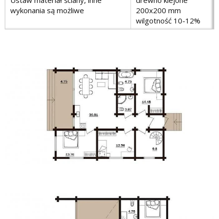
Ustaw materiał ściany, inne
drewno klejone
wykonania są możliwe
200х200 mm
wilgotność 10-12%