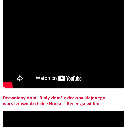
Drewniany dom "Biały dom" z drewna klejonego
warstwowo Archiline Houses. Recenzja wideo: