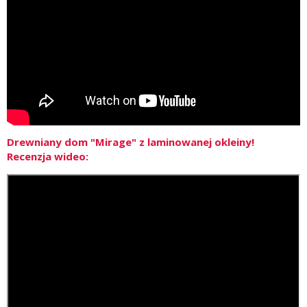
Drewniany dom "Mirage" z laminowanej okleiny!
Recenzja wideo: