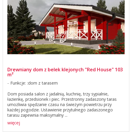
Drewniany dom z belek klejonych "Red House" 103
m²
Funkcje: :dom z tarasem
Dom posiada salon z jadalnią, kuchnię, trzy sypialnie,
łazienkę, przedsionek i piec. Przestronny zadaszony taras
umożliwia spędzanie czasu na świeżym powietrzu przy
każdej pogodzie. Ustawienie przytulnego zadaszonego
tarasu zapewnia maksymalny ...
więcej