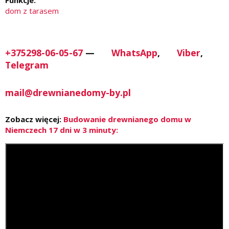
dom z tarasem
+375298-06-05-67
—
WhatsApp
,
Viber
,
Telegram
mail@drewnianedomy-by.pl
Zobacz więcej:
Budowanie drewnianego domu w
Niemczech 17 dni w 3 minuty: