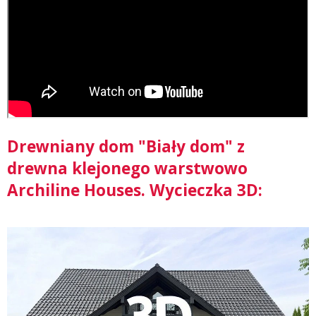
Drewniany dom "Biały dom" z
drewna klejonego warstwowo
Archiline Houses. Wycieczka 3D: