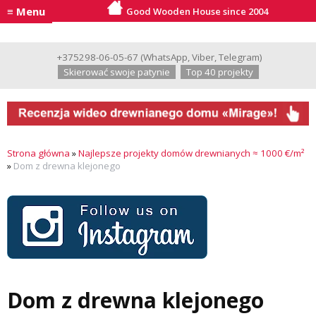
≡ Menu
Good Wooden House since 2004
+375298-06-05-67
(
WhatsApp
,
Viber
,
Telegram
)
Skierować swoje patynie
Top 40 projekty
Strona główna
»
Najlepsze projekty domów drewnianych ≈ 1000 €/m²
»
Dom z drewna klejonego
Dom z drewna klejonego