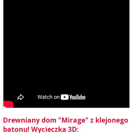
Drewniany dom "Mirage" z klejonego
batonu! Wycieczka 3D: