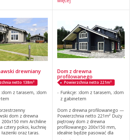
więcej
m² Dom podłóg drewnianych o
łącznej powierzchni 234.97 m²
do 131.29 m² życia ...
awski drewniany
Dom z drewna
profilowanego
zchnia netto 138m²
Powierzchnia netto 221m²
: :dom z tarasem, :dom
Funkcje: :dom z tarasem, :dom
etem
z gabinetem
przestrzenny
Dom z drewna profilowanego —
wski dom z drewna
Powierzchnia netto 221m² Duży
 200x150 mm Archiline
piętrowy dom z drewna
 cztery pokoi, kuchnię
profilowanego 200x150 mm,
, łazienki oraz taras.
idealnie będzie pasować dla
oramiczne okna dają
licznej rodziny. Powierzchnia