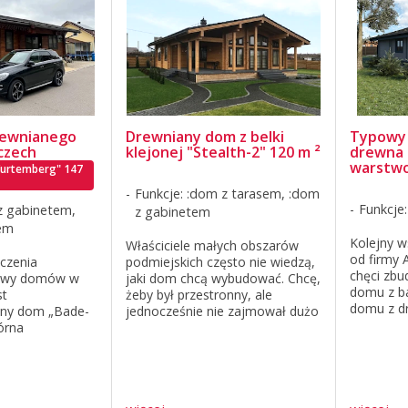
rewnianego
Drewniany dom z belki
Typowy 
czech
klejonej "Stealth-2" 120 m ²
drewna 
warstwo
Wurtemberg" 147
Funkcje: :dom z tarasem, :dom
Funkcje
z gabinetem,
z gabinetem
em
Kolejny 
Właściciele małych obszarów
od firmy 
czenia
podmiejskich często nie wiedzą,
chęci zb
dowy domów w
jaki dom chcą wybudować. Chcę,
domu z ba
st
żeby był przestronny, ale
domu z d
ny dom „Bade-
jednocześnie nie zajmował dużo
kwadratow
órna
miejsca, wyposażony w
wygodna, 
onana jest z
niezbędny sprzęt, ale
dużej rod
ca ze zbrojonego
jednocześnie przyjazny dla
przestrzen
a z różnicy w
środowiska, mieścił ...
 budowie. ...