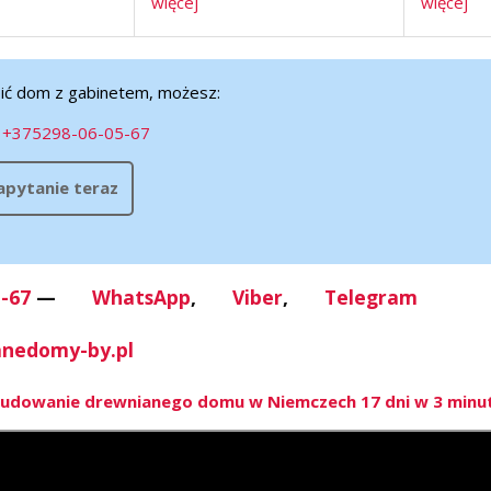
więcej
więcej
st oferowany
dachu. Wewnętrzna przestrzeń
dużo świa
budynku jest optymalnie
przestrze
wykorzystana, pokoi wystarczy ...
a okna ma
upić dom z gabinetem, możesz:
:
+375298-06-05-67
zapytanie teraz
-67
—
WhatsApp
,
Viber
,
Telegram
nedomy-by.pl
udowanie drewnianego domu w Niemczech 17 dni w 3 minu