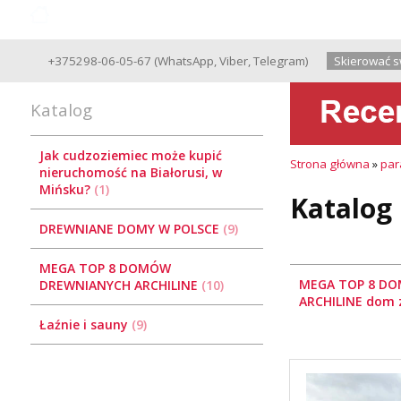
Good Wooden House since 2004
+375298-06-05-67
(
WhatsApp
,
Viber
,
Telegram
)
Skierować s
Katalog
Jak cudzoziemiec może kupić
Strona główna
»
par
nieruchomość na Białorusi, w
Mińsku?
1
Katalog
DREWNIANE DOMY W POLSCE
9
MEGA TOP 8 DOMÓW
MEGA TOP 8 D
DREWNIANYCH ARCHILINE
10
ARCHILINE dom
Łaźnie i sauny
9