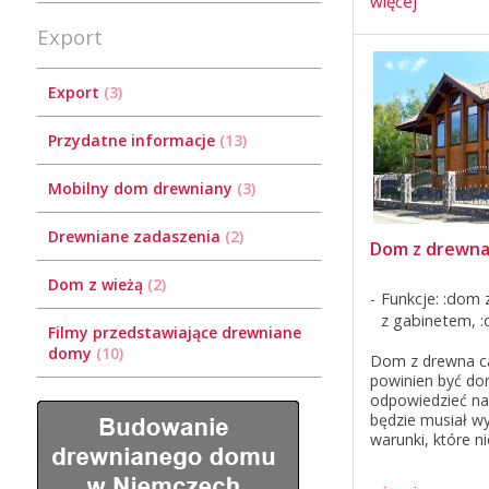
więcej
Export
Export
3
Przydatne informacje
13
Mobilny dom drewniany
3
Drewniane zadaszenia
2
Dom z drewna
Dom z wieżą
2
Funkcje: :dom 
z gabinetem, 
Filmy przedstawiające drewniane
domy
10
Dom z drewna ca
powinien być do
odpowiedzieć na
będzie musiał wy
warunki, które n
przychodzą do g
jako przykład pr