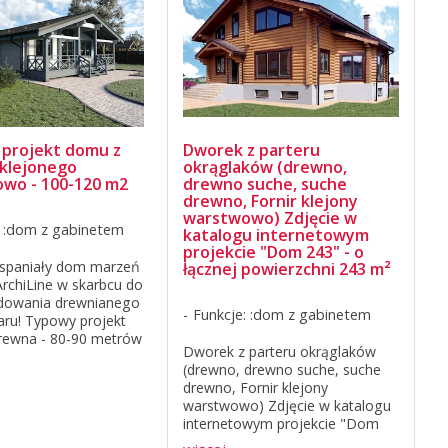
projekt domu z
Dworek z parteru
klejonego
okrąglaków (drewno,
wo - 100-120 m2
drewno suche, suche
drewno, Fornir klejony
warstwowo) Zdjęcie w
: :dom z gabinetem
katalogu internetowym
projekcie "Dom 243" - o
wspaniały dom marzeń
łącznej powierzchni 243 m²
ArchiLine w skarbcu do
udowania drewnianego
Funkcje: :dom z gabinetem
ru! Typowy projekt
rewna - 80-90 metrów
Dworek z parteru okrąglaków
ych Przytulna,
(drewno, drewno suche, suche
świetna opcja dla
drewno, Fornir klejony
ziny. Miłośnicy
warstwowo) Zdjęcie w katalogu
i nie pozostaną ...
internetowym projekcie "Dom
243" - o łącznej powierzchni 243