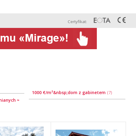
Pol
Projekty
Kontakt
Сertyfikat:
1000 €/m²&nbsp;dom z gabinetem
7
nianych ≈