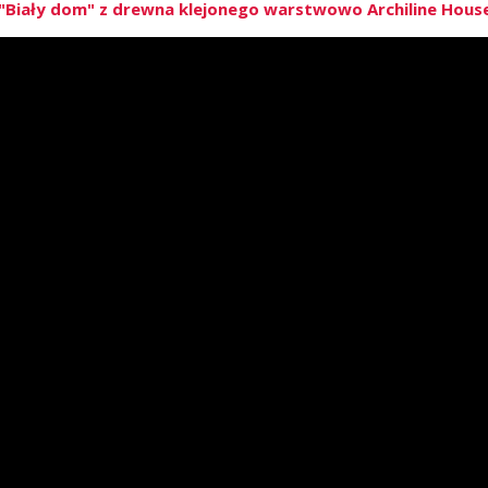
Biały dom" z drewna klejonego warstwowo Archiline House