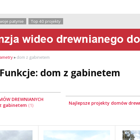
O firmie
woje patynie
Top 40 projekty
ametry
»
dom z gabinetem
 Funkcje: dom z gabinetem
OMÓW DREWNIANYCH
Najlepsze projekty domów drew
 z gabinetem
1