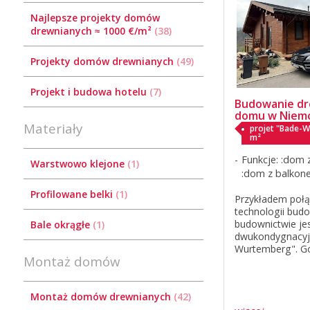
Najlepsze projekty domów
drewnianych ≈ 1000 €/m²
38
Projekty domów drewnianych
49
Projekt i budowa hotelu
7
Budowanie d
domu w Niem
Materiały
projet "Bade-
m²
Funkcje: :dom 
Warstwowo klejone
1
:dom z balkon
Profilowane belki
1
Przykładem połą
technologii bu
budownictwie je
Bale okrągłe
1
dwukondygnacyj
Wurtemberg". G
Montaż domów
kondygnacja wyk
drewna, a piwni
betonu, co wynik
Montaż domów drewnianych
42
rzeźbie terenu na