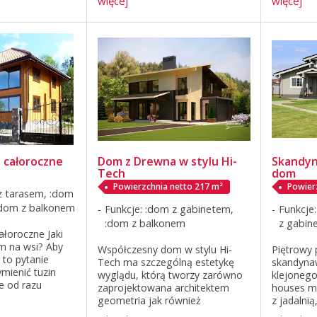
więcej
więcej
 całoroczne
Dom z Drewna w stylu Hi-
Skandyn
Tech
dom
Powierzchnia netto 217 m²
Powier
z tarasem, :dom
:dom z balkonem
Funkcje: :dom z gabinetem,
Funkcje
:dom z balkonem
z gabin
łoroczne Jaki
m na wsi? Aby
Współczesny dom w stylu Hi-
Piętrowy 
 to pytanie
Tech ma szczególną estetykę
skandyna
mienić tuzin
wyglądu, którą tworzy zarówno
klejonego
ie od razu
zaprojektowana architektem
houses ma
łowy, albo użyć
geometria jak również
z jadalnią
ojektu "Russian
kolorystyka i harmonia ścian i
Duże pan