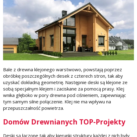
Bale z drewna klejonego warstwowo, powstają poprzez
obróbkę poszczególnych desek z czterech stron, tak aby
uzyskać dokładną geometrię. Następnie deski są klejone ze
sobą specjalnym klejem i zaciskane za pomocą prasy. Klej
wnika głęboko w pory drewna pod ciśnieniem, zapewniając
tym samym silne połączenie. Klej nie ma wpływu na
przepuszczalność powietrza.
Domów Drewnianych TOP-Projekty
Deski są łączone tak aby kierunki struktury każdej z nich były