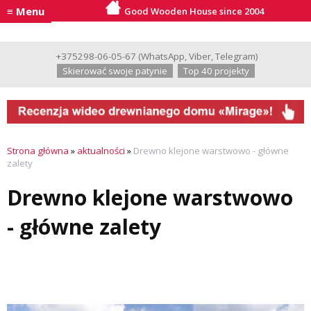
≡ Menu
Good Wooden House since 2004
+375298-06-05-67
(
WhatsApp
,
Viber
,
Telegram
)
Skierować swoje patynie
Top 40 projekty
Strona główna
»
aktualności
»
Drewno klejone warstwowo - główne
zalety
Drewno klejone warstwowo
- główne zalety