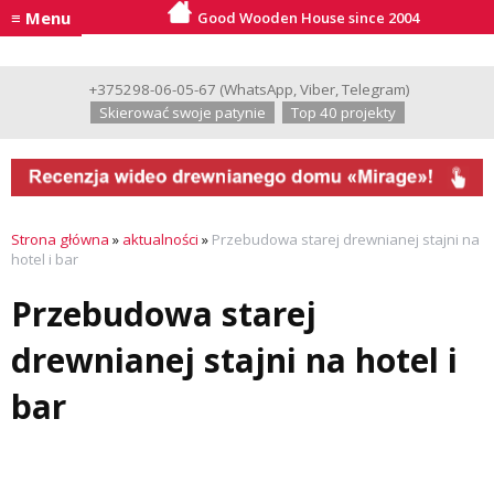
≡ Menu
Good Wooden House since 2004
+375298-06-05-67
(
WhatsApp
,
Viber
,
Telegram
)
Skierować swoje patynie
Top 40 projekty
Strona główna
»
aktualności
»
Przebudowa starej drewnianej stajni na
hotel i bar
Przebudowa starej
drewnianej stajni na hotel i
bar