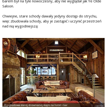
barem był na tyle nowoczesny, aby nie wyglądał jak Ye Olde
Saloon.
Chwiejne, stare schody dawały jedyny dostęp do strychu,
więc zbudowała schody, aby je zastąpić i uczynić przestrzeń
nad nią wygodniejszą: