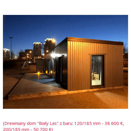
(Drewniany dom "Biały Las" z baru: 120/185 mm - 38 600 €,
200/185 mm - 50 700 €)