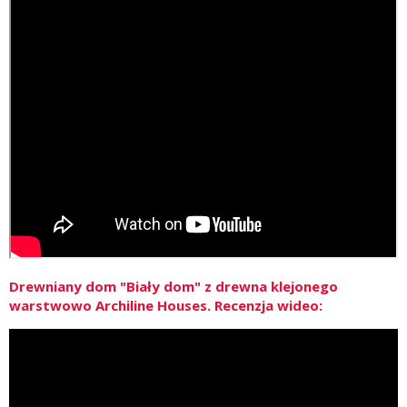
Drewniany dom "Biały dom" z drewna klejonego
warstwowo Archiline Houses. Recenzja wideo: