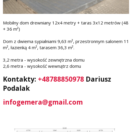
Mobilny dom drewniany 12x4 metry + taras 3x12 metrów (48
+ 36 m²)
Dom z dwiema sypialniami 9,63 m², przestronnym salonem 11
m², łazienką 4 m², tarasem 36,3 m².
3,2 metra - wysokość zewnętrzna domu
2,6 metra - wysokość wewnątrz domu
Kontakty:
+48788850978
Dariusz
Podalak
infogemera@gmail.com