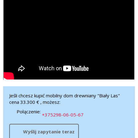
Jeśli chcesz kupić mobilny dom drewniany "Biały Las"
cena 33.300 € , możesz:
Połączenie:
+375298-06-05-67
Wyślij zapytanie teraz