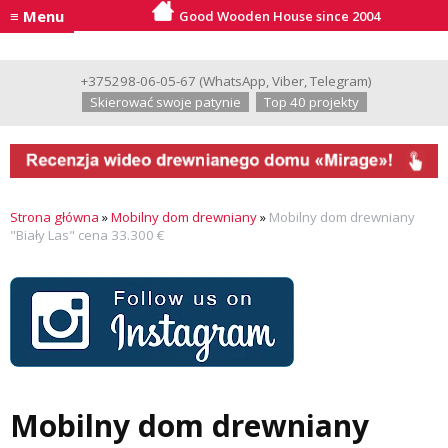
≡ Menu
Good Wooden House since 2004
+375298-06-05-67
(
WhatsApp
,
Viber
,
Telegram
)
Skierować swoje patynie
Top 40 projekty
Strona główna
»
Mobilny dom drewniany
»
Mobilny dom drewniany
"Biały Las" cena 33.300 €
Mobilny dom drewniany