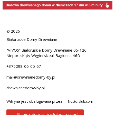
©
2026
Białoruskie Domy Drewniane
"VIVOS" Białoruskie Domy Drewniane 05-126
NieporętKąty Węgierskieul. Bagienna 46D
+375298-06-05-67
mail@drewnianedomy-by.pl
drewnianedomy-by.pl
Witryna jest obsługiwana przez
Nestorclub.com
Napisz do nas, jesteśmy online!