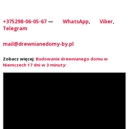
+375298-06-05-67
—
WhatsApp
,
Viber
,
Telegram
mail@drewnianedomy-by.pl
Zobacz więcej:
Budowanie drewnianego domu w
Niemczech 17 dni w 3 minuty: