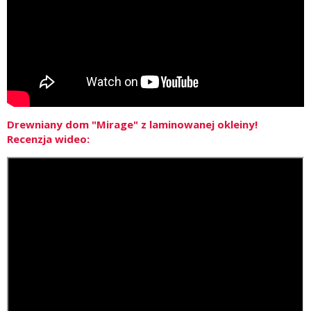
Drewniany dom "Mirage" z laminowanej okleiny!
Recenzja wideo: