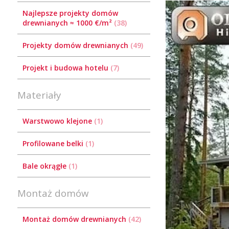
Najlepsze projekty domów
drewnianych ≈ 1000 €/m²
38
Projekty domów drewnianych
49
Projekt i budowa hotelu
7
Materiały
Warstwowo klejone
1
Profilowane belki
1
Bale okrągłe
1
Montaż domów
Montaż domów drewnianych
42