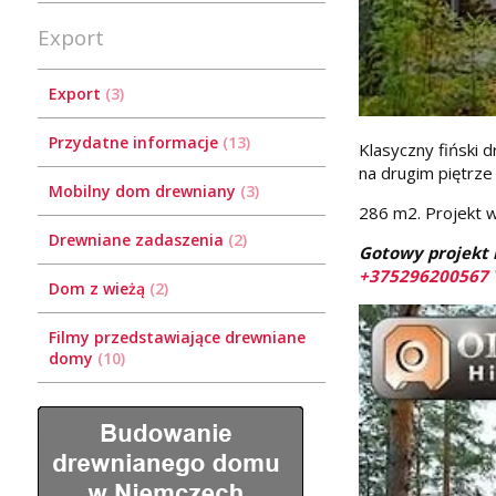
Export
Export
3
Przydatne informacje
13
Klasyczny fiński 
na drugim piętrze
Mobilny dom drewniany
3
286 m2. Projekt 
Drewniane zadaszenia
2
Gotowy projekt m
+375296200567
Dom z wieżą
2
Filmy przedstawiające drewniane
domy
10