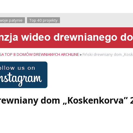
O firmie
woje patynie
Top 40 projekty
A TOP 8 DOMÓW DREWNIANYCH ARCHILINE
»
Fiński drewniany dom „Kos
drewniany dom „Koskenkorva” 