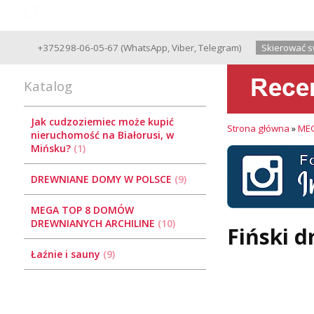
Good Wooden House since 2004
+375298-06-05-67
(
WhatsApp
,
Viber
,
Telegram
)
Skierować s
Katalog
Jak cudzoziemiec może kupić
Strona główna
»
MEG
nieruchomość na Białorusi, w
Mińsku?
1
DREWNIANE DOMY W POLSCE
9
MEGA TOP 8 DOMÓW
DREWNIANYCH ARCHILINE
10
Fiński 
Łaźnie i sauny
9