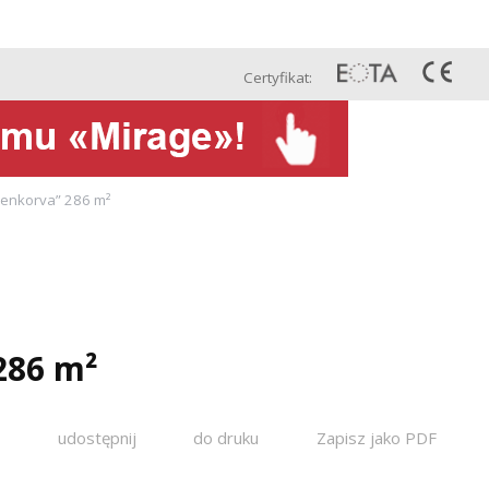
Pol
Projekty
Kontakt
Сertyfikat:
kenkorva” 286 m²
286 m²
udostępnij
do druku
Zapisz jako PDF