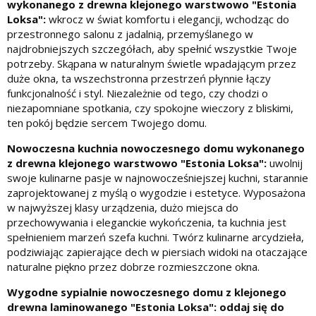
wykonanego z drewna klejonego warstwowo "Estonia
Loksa":
wkrocz w świat komfortu i elegancji, wchodząc do
przestronnego salonu z jadalnią, przemyślanego w
najdrobniejszych szczegółach, aby spełnić wszystkie Twoje
potrzeby. Skąpana w naturalnym świetle wpadającym przez
duże okna, ta wszechstronna przestrzeń płynnie łączy
funkcjonalność i styl. Niezależnie od tego, czy chodzi o
niezapomniane spotkania, czy spokojne wieczory z bliskimi,
ten pokój będzie sercem Twojego domu.
Nowoczesna kuchnia nowoczesnego domu wykonanego
z drewna klejonego warstwowo "Estonia Loksa":
uwolnij
swoje kulinarne pasje w najnowocześniejszej kuchni, starannie
zaprojektowanej z myślą o wygodzie i estetyce. Wyposażona
w najwyższej klasy urządzenia, dużo miejsca do
przechowywania i eleganckie wykończenia, ta kuchnia jest
spełnieniem marzeń szefa kuchni. Twórz kulinarne arcydzieła,
podziwiając zapierające dech w piersiach widoki na otaczające
naturalne piękno przez dobrze rozmieszczone okna.
Wygodne sypialnie nowoczesnego domu z klejonego
drewna laminowanego "Estonia Loksa": oddaj się do