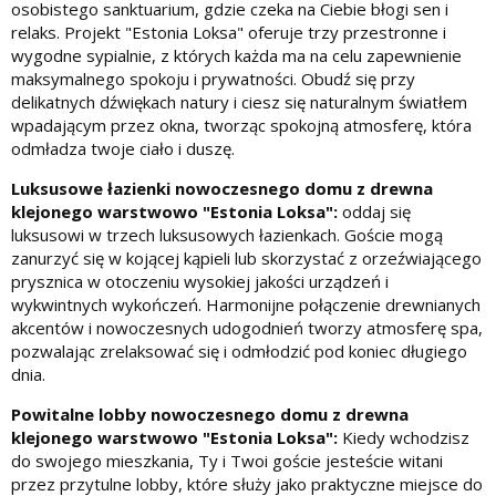
osobistego sanktuarium, gdzie czeka na Ciebie błogi sen i
relaks. Projekt "Estonia Loksa" oferuje trzy przestronne i
wygodne sypialnie, z których każda ma na celu zapewnienie
maksymalnego spokoju i prywatności. Obudź się przy
delikatnych dźwiękach natury i ciesz się naturalnym światłem
wpadającym przez okna, tworząc spokojną atmosferę, która
odmładza twoje ciało i duszę.
Luksusowe łazienki nowoczesnego domu z drewna
klejonego warstwowo "Estonia Loksa":
oddaj się
luksusowi w trzech luksusowych łazienkach. Goście mogą
zanurzyć się w kojącej kąpieli lub skorzystać z orzeźwiającego
prysznica w otoczeniu wysokiej jakości urządzeń i
wykwintnych wykończeń. Harmonijne połączenie drewnianych
akcentów i nowoczesnych udogodnień tworzy atmosferę spa,
pozwalając zrelaksować się i odmłodzić pod koniec długiego
dnia.
Powitalne lobby nowoczesnego domu z drewna
klejonego warstwowo "Estonia Loksa":
Kiedy wchodzisz
do swojego mieszkania, Ty i Twoi goście jesteście witani
przez przytulne lobby, które służy jako praktyczne miejsce do