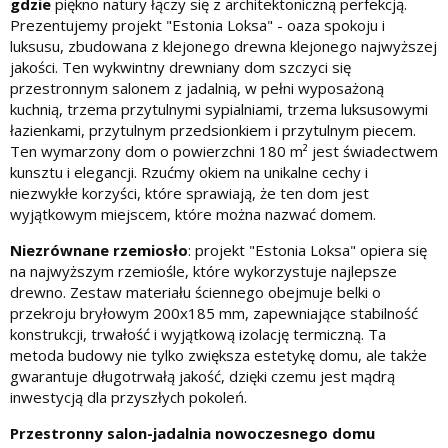
gdzie
piękno natury łączy się z architektoniczną perfekcją.
Prezentujemy projekt "Estonia Loksa" - oaza spokoju i
luksusu, zbudowana z klejonego drewna klejonego najwyższej
jakości. Ten wykwintny drewniany dom szczyci się
przestronnym salonem z jadalnią, w pełni wyposażoną
kuchnią, trzema przytulnymi sypialniami, trzema luksusowymi
łazienkami, przytulnym przedsionkiem i przytulnym piecem.
Ten wymarzony dom o powierzchni 180 m² jest świadectwem
kunsztu i elegancji. Rzućmy okiem na unikalne cechy i
niezwykłe korzyści, które sprawiają, że ten dom jest
wyjątkowym miejscem, które można nazwać domem.
Niezrównane rzemiosło
: projekt "Estonia Loksa" opiera się
na najwyższym rzemiośle, które wykorzystuje najlepsze
drewno. Zestaw materiału ściennego obejmuje belki o
przekroju bryłowym 200x185 mm, zapewniające stabilność
konstrukcji, trwałość i wyjątkową izolację termiczną. Ta
metoda budowy nie tylko zwiększa estetykę domu, ale także
gwarantuje długotrwałą jakość, dzięki czemu jest mądrą
inwestycją dla przyszłych pokoleń.
Przestronny salon-jadalnia nowoczesnego domu