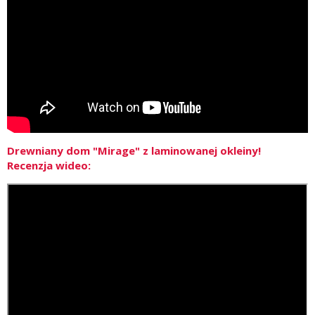
Drewniany dom "Mirage" z laminowanej okleiny!
Recenzja wideo: