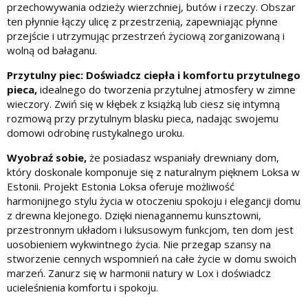
przechowywania odzieży wierzchniej, butów i rzeczy. Obszar
ten płynnie łączy ulicę z przestrzenią, zapewniając płynne
przejście i utrzymując przestrzeń życiową zorganizowaną i
wolną od bałaganu.
Przytulny piec: Doświadcz ciepła i komfortu przytulnego
pieca,
idealnego do tworzenia przytulnej atmosfery w zimne
wieczory. Zwiń się w kłębek z książką lub ciesz się intymną
rozmową przy przytulnym blasku pieca, nadając swojemu
domowi odrobinę rustykalnego uroku.
Wyobraź sobie,
że posiadasz wspaniały drewniany dom,
który doskonale komponuje się z naturalnym pięknem Loksa w
Estonii. Projekt Estonia Loksa oferuje możliwość
harmonijnego stylu życia w otoczeniu spokoju i elegancji domu
z drewna klejonego. Dzięki nienagannemu kunsztowni,
przestronnym układom i luksusowym funkcjom, ten dom jest
uosobieniem wykwintnego życia. Nie przegap szansy na
stworzenie cennych wspomnień na całe życie w domu swoich
marzeń. Zanurz się w harmonii natury w Lox i doświadcz
ucieleśnienia komfortu i spokoju.