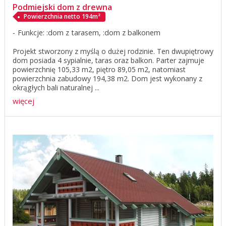
Podmiejski dom z drewna
Powierzchnia netto 194m²
Funkcje: :dom z tarasem, :dom z balkonem
Projekt stworzony z myślą o dużej rodzinie. Ten dwupiętrowy
dom posiada 4 sypialnie, taras oraz balkon. Parter zajmuje
powierzchnię 105,33 m2, piętro 89,05 m2, natomiast
powierzchnia zabudowy 194,38 m2. Dom jest wykonany z
okrągłych bali naturalnej ...
więcej