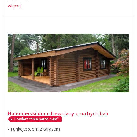
więcej
Holenderski dom drewniany z suchych bali
Powierzchnia netto 44m²
Funkcje: :dom z tarasem