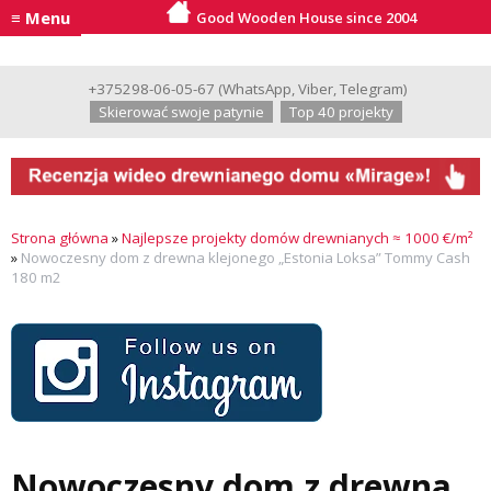
≡ Menu
Good Wooden House since 2004
+375298-06-05-67
(
WhatsApp
,
Viber
,
Telegram
)
Skierować swoje patynie
Top 40 projekty
Strona główna
»
Najlepsze projekty domów drewnianych ≈ 1000 €/m²
»
Nowoczesny dom z drewna klejonego „Estonia Loksa” Tommy Cash
180 m2
Nowoczesny dom z drewna