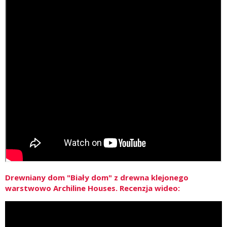
Drewniany dom "Biały dom" z drewna klejonego
warstwowo Archiline Houses. Recenzja wideo: