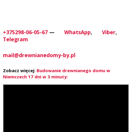
+375298-06-05-67
—
WhatsApp
,
Viber
,
Telegram
mail@drewnianedomy-by.pl
Zobacz więcej:
Budowanie drewnianego domu w
Niemczech 17 dni w 3 minuty: