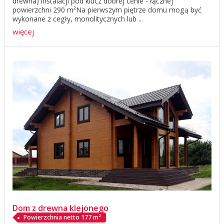
drewna) instalacji pod klucz dobrej cenie - łącznej
powierzchni 290 m²Na pierwszym piętrze domu mogą być
wykonane z cegły, monolitycznych lub ...
więcej
Dom z drewna klejonego
Powierzchnia netto 177 m²