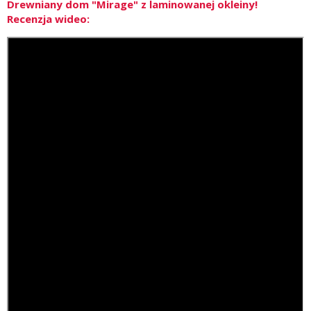
Drewniany dom "Mirage" z laminowanej okleiny!
Recenzja wideo: