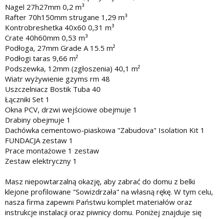
Nagel 27h27mm 0,2 m³
Rafter 70h150mm strugane 1,29 m³
Kontrobreshetka 40x60 0,31 m³
Crate 40h60mm 0,53 m³
Podłoga, 27mm Grade A 15.5 m²
Podłogi taras 9,66 m²
Podszewka, 12mm (zgłoszenia) 40,1 m²
Wiatr wyżywienie gzyms rm 48
Uszczelniacz Bostik Tuba 40
Łączniki Set 1
Okna PCV, drzwi wejściowe obejmuje 1
Drabiny obejmuje 1
Dachówka cementowo-piaskowa "Zabudova" Isolation Kit 1
FUNDACJA zestaw 1
Prace montażowe 1 zestaw
Zestaw elektryczny 1
Masz niepowtarzalną okazję, aby zabrać do domu z belki
klejone profilowane "Sowizdrzała" na własną rękę. W tym celu,
nasza firma zapewni Państwu komplet materiałów oraz
instrukcje instalacji oraz piwnicy domu. Poniżej znajduje się