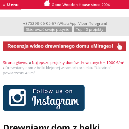
≡ Menu
Good Wooden House since 2004
+375298-06-05-67
(
WhatsApp
,
Viber
,
Telegram
)
Skierować swoje patynie
Top 40 projekty
Strona główna
»
Najlepsze projekty domów drewnianych ≈ 1000 €/m²
»
Drewniany dom z belki klejonej w ramach projektu "Ukraina"
powierzchni 48 m²
Drewniany dom z belki