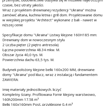
czasie, bez utraty jakości.
Wraz z projektem drewnianej rezydencji "Ukraina" można
zamówić altana, kuchnia letnia i grill dom. Projektowanie domu
w wiejskiej projektu "Architect" wykonane z bali - nawet w
niższej cenie
Specyfikacje domu "Ukraina" Listwy klejone 160H185 mm:
Drewniany dom w nowoczesnym stylu
2 Liczba pięter (2 piętro antresola)
Łączna powierzchnia 48.34 mkw. M.
Obszar życia 40,0 tys. M.
Powierzchnia dachu 63,5 tys. M.
Budynek położony klejone belki 160x200 MM, drewniane
domy "Ukraina" pod klucz, wraz z instalacją i fundamentem
ZAWIERA:
Imię materiały jednostkowych. liczyć
Kompletny ściany. Profilowana Fornir klejony warstwowo,
160h200mm 17.58 m³
Belki 160x160mm Post, przyklejone 0,4 m³