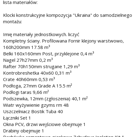
lista materiałów:
Klocki konstrukcyjne kompozycja "Ukraina" do samodzielnego
montażu:
Imię materiały jednostkowych. liczyć
Kompletny ściany. Profilowana Fornir klejony warstwowo,
160h200mm 17.58 m³
Belki 160x160mm Post, przyklejone 0,4 m³
Nagel 27h27mm 0,2 m³
Rafter 70h150mm strugane 1,29 m³
Kontrobreshetka 40x60 0,31 m³
Crate 40h60mm 0,53 m³
Podłoga, 27mm Grade A 15.5 m²
Podłogi taras 9,66 m²
Podszewka, 12mm (zgłoszenia) 40,1 m²
Wiatr wyżywienie gzyms rm 48
Uszczelniacz Bostik Tuba 40
Łączniki Set 1
Okna PCV, drzwi wejściowe obejmuje 1
Drabiny obejmuje 1
Dachówka cementowo-piaskowa Zabudova Isolation Kit 1