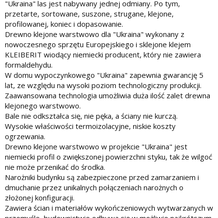
"Ukraina" las jest nabywany jednej odmiany. Po tym,
przetarte, sortowane, suszone, strugane, klejone,
profilowanej, koniec i dopasowanie.
Drewno klejone warstwowo dla "Ukraina" wykonany z
nowoczesnego sprzętu Europejskiego i sklejone klejem
KLEIBERIT wiodący niemiecki producent, który nie zawiera
formaldehydu.
W domu wypoczynkowego "Ukraina" zapewnia gwarancję 5
lat, ze względu na wysoki poziom technologiczny produkcji.
Zaawansowana technologia umożliwia duża ilość zalet drewna
klejonego warstwowo.
Bale nie odkształca się, nie pęka, a ściany nie kurczą.
Wysokie właściwości termoizolacyjne, niskie koszty
ogrzewania.
Drewno klejone warstwowo w projekcie "Ukraina" jest
niemiecki profil o zwiększonej powierzchni styku, tak że wilgoć
nie może przenikać do środka.
Narożniki budynku są zabezpieczone przed zamarzaniem i
dmuchanie przez unikalnych połączeniach narożnych o
złożonej konfiguracji.
Zawiera ścian i materiałów wykończeniowych wytwarzanych w
przemyśle, budownictwie odbywa się w możliwie najkrótszym