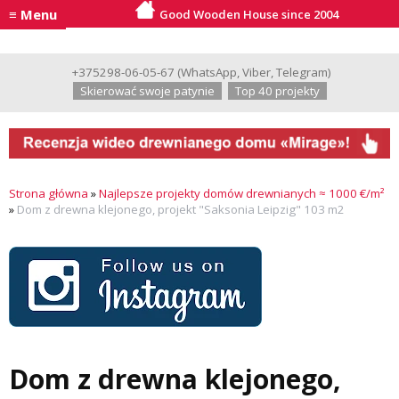
≡ Menu
Good Wooden House since 2004
+375298-06-05-67
(
WhatsApp
,
Viber
,
Telegram
)
Skierować swoje patynie
Top 40 projekty
Strona główna
»
Najlepsze projekty domów drewnianych ≈ 1000 €/m²
»
Dom z drewna klejonego, projekt "Saksonia Leipzig" 103 m2
Dom z drewna klejonego,