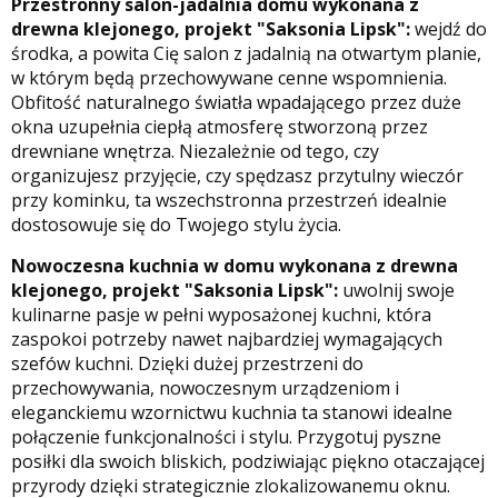
Przestronny salon-jadalnia domu wykonana z
drewna klejonego, projekt "Saksonia Lipsk":
wejdź do
środka, a powita Cię salon z jadalnią na otwartym planie,
w którym będą przechowywane cenne wspomnienia.
Obfitość naturalnego światła wpadającego przez duże
okna uzupełnia ciepłą atmosferę stworzoną przez
drewniane wnętrza. Niezależnie od tego, czy
organizujesz przyjęcie, czy spędzasz przytulny wieczór
przy kominku, ta wszechstronna przestrzeń idealnie
dostosowuje się do Twojego stylu życia.
Nowoczesna kuchnia w domu wykonana z drewna
klejonego, projekt "Saksonia Lipsk":
uwolnij swoje
kulinarne pasje w pełni wyposażonej kuchni, która
zaspokoi potrzeby nawet najbardziej wymagających
szefów kuchni. Dzięki dużej przestrzeni do
przechowywania, nowoczesnym urządzeniom i
eleganckiemu wzornictwu kuchnia ta stanowi idealne
połączenie funkcjonalności i stylu. Przygotuj pyszne
posiłki dla swoich bliskich, podziwiając piękno otaczającej
przyrody dzięki strategicznie zlokalizowanemu oknu.