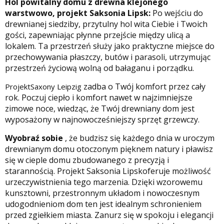
Hol powitalny domu z drewna klejonego
warstwowo, projekt Saksonia Lipsk:
Po wejściu do
drewnianej siedziby, przytulny hol wita Ciebie i Twoich
gości, zapewniając płynne przejście między ulicą a
lokalem. Ta przestrzeń służy jako praktyczne miejsce do
przechowywania płaszczy, butów i parasoli, utrzymując
przestrzeń życiową wolną od bałaganu i porządku.
zadba o Twój komfort przez cały
ProjektSaxony Leipzig
rok. Poczuj ciepło i komfort nawet w najzimniejsze
zimowe noce, wiedząc, że Twój drewniany dom jest
wyposażony w najnowocześniejszy sprzęt grzewczy.
Wyobraź sobie
, że budzisz się każdego dnia w uroczym
drewnianym domu otoczonym pięknem natury i pławisz
się w cieple domu zbudowanego z precyzją i
starannością. Projekt Saksonia Lipsk
oferuje możliwość
urzeczywistnienia tego marzenia. Dzięki wzorowemu
kunsztowni, przestronnym układom i nowoczesnym
udogodnieniom dom ten jest idealnym schronieniem
przed zgiełkiem miasta. Zanurz się w spokoju i elegancji