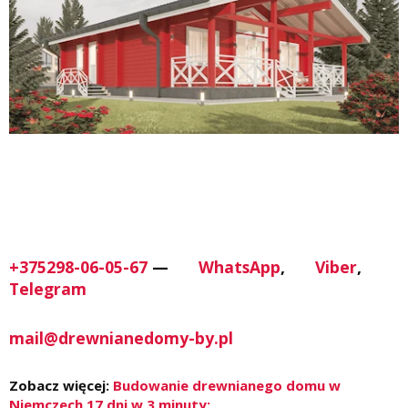
+375298-06-05-67
—
WhatsApp
,
Viber
,
Telegram
mail@drewnianedomy-by.pl
Zobacz więcej:
Budowanie drewnianego domu w
Niemczech 17 dni w 3 minuty: